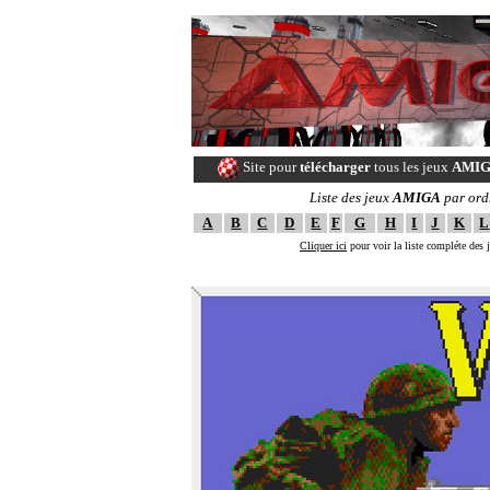
Site pour
télécharger
tous les jeux
AMI
Liste des jeux
AMIGA
par ord
A
B
C
D
E
F
G
H
I
J
K
L
Cliquer ici
pour voir la liste compléte des
--==[ The ULTI