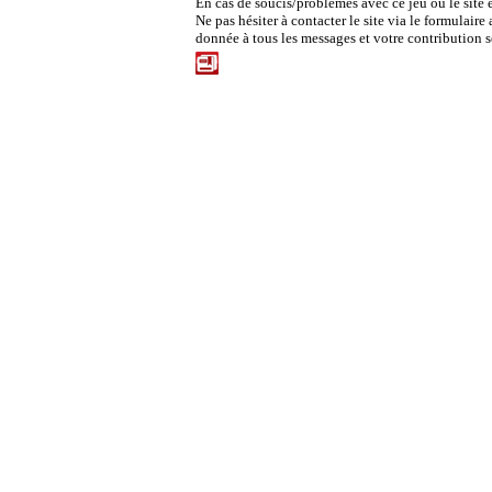
En cas de soucis/problêmes avec ce jeu ou le site 
Ne pas hésiter à contacter le site via le formulaire
donnée à tous les messages et votre contribution ser
Historique des correctifs pour ce jeux