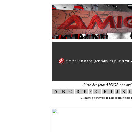
Site pour
télécharger
tous les jeux
AMI
Liste des jeux
AMIGA
par ord
A
B
C
D
E
F
G
H
I
J
K
L
Cliquer ici
pour voir la liste compléte des
--==[ The ULTI