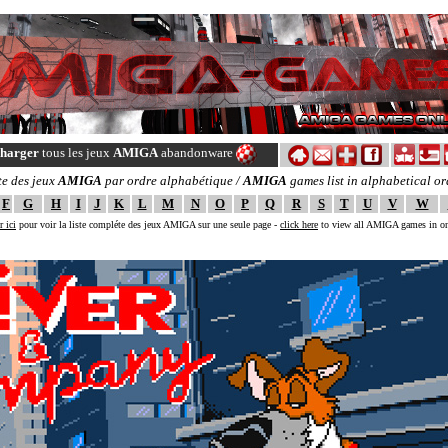
charger
tous les jeux
AMIGA
abandonware
te des jeux
AMIGA
par ordre alphabétique /
AMIGA
games list in alphabetical or
F
G
H
I
J
K
L
M
N
O
P
Q
R
S
T
U
V
W
r ici
pour voir la liste compléte des jeux AMIGA sur une seule page -
click here
to view all AMIGA games in o
--==[ The ULTIMATE AMIGA GAMES online backup ! ]==--