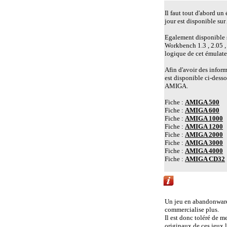
Il faut tout d'abord un
jour est disponible 
Egalement disponible su
Workbench 1.3 , 2.05 ,
logique de cet émulate
Afin d'avoir des inform
est disponible ci-desso
AMIGA.
Fiche :
AMIGA 500
Fiche :
AMIGA 600
Fiche :
AMIGA 1000
Fiche :
AMIGA 1200
Fiche :
AMIGA 2000
Fiche :
AMIGA 3000
Fiche :
AMIGA 4000
Fiche :
AMIGA CD32
Liens vers d'autr
Un jeu en abandonware e
commercialise plus.
Il est donc toléré de m
originaux de ces jeux 