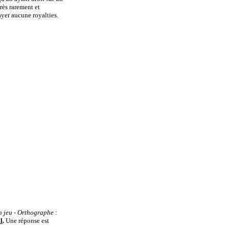
rès rarement et
yer aucune royalties.
n jeu
- Orthographe
:
l
.
Une réponse est