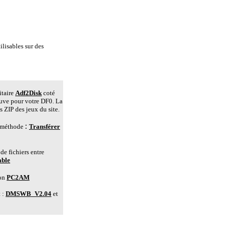
isables sur des
itaire
Adf2Disk
coté
uve pour votre DF0. La
 ZIP des jeux du site.
:
te méthode
Transférer
de fichiers entre
able
ion
PC2AM
t :
DMSWB_V2.04
et