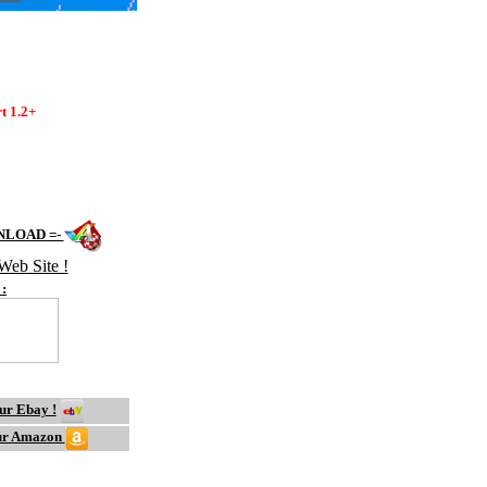
1989
t 1.2+
IGA =-
NLOAD =-
:
IGA game =-
sur Ebay !
 sur Amazon