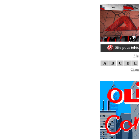
Site pour
télé
Lis
A
B
C
D
E
Clique