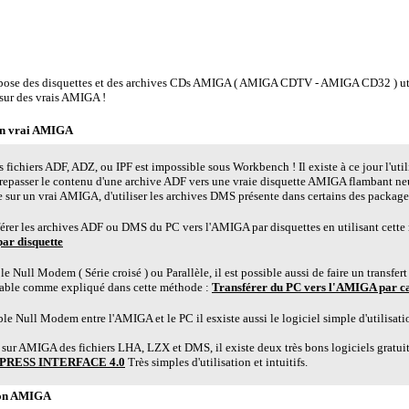
ou utiliser un vrai AMIGA ?
se des disquettes et des archives CDs AMIGA ( AMIGA CDTV - AMIGA CD32 ) util
 sur des vrais AMIGA !
un vrai AMIGA
es fichiers ADF, ADZ, ou IPF est impossible sous Workbench ! Il existe à ce jour l'util
epasser le contenu d'une archive ADF vers une vraie disquette AMIGA flambant ne
e sur un vrai AMIGA, d'utiliser les archives DMS présente dans certains des packages
nsférer les archives ADF ou DMS du PC vers l'AMIGA par disquettes en utilisant cet
ar disquette
e Null Modem ( Série croisé ) ou Parallèle, il est possible aussi de faire un transfert 
cable comme expliqué dans cette méthode :
Transférer du PC vers l'AMIGA par c
able Null Modem entre l'AMIGA et le PC il esxiste aussi le logiciel simple d'utilisat
sur AMIGA des fichiers LHA, LZX et DMS, il existe deux très bons logiciels gratui
RESS INTERFACE 4.0
Très simples d'utilisation et intuitifs.
ion AMIGA