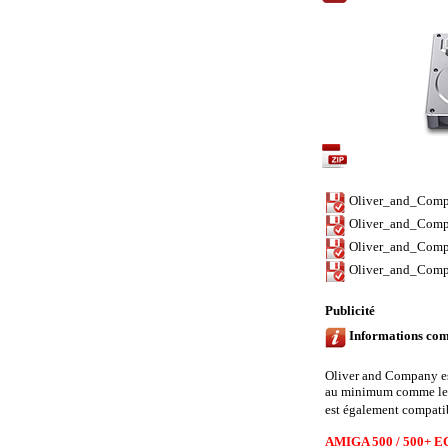
Contenu de l'arch
Oliver_and_Comp
Oliver_and_Comp
Oliver_and_Comp
Oliver_and_Comp
Publicité
Informations com
Oliver and Company es
au minimum comme les
est également compatib
AMIGA 500 / 500+ EC