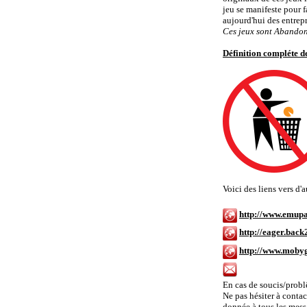
jeu se manifeste pour f
aujourd'hui des entrep
Ces jeux sont Abandon
Définition compléte 
Voici des liens vers d
http://www.emu
http://eager.ba
http://www.moby
Contacter Amig
En cas de soucis/probl
Ne pas hésiter à contac
donnée à tous les messa