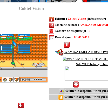
Company (
Coktel Vision
)
Editeur :
Coktel Vision
(
Infos éditeur
)
Machine de base :
AMIGA 500 Kickstar
Nombre de disquette(s) :
1
Date d'ajout :
06/01/2014
-= Cliquer
pour télécharger le jeu AM
-= AMIGA EMULATORS DOW
Site WEB hebergé chez 
-= Click
to download the AM
Vérifier la disponibilité du jeu 
Vérifier la disponibilité du jeu
 / Downloads