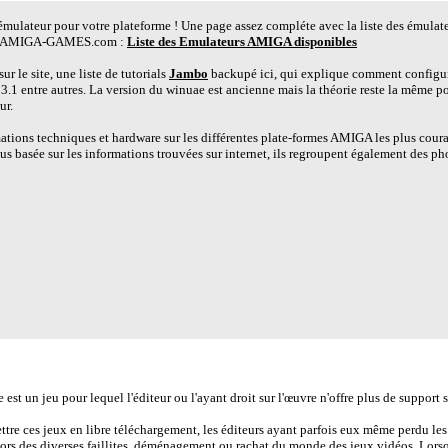
 émulateur pour votre plateforme ! Une page assez compléte avec la liste des émulat
sur AMIGA-GAMES.com :
Liste des Emulateurs AMIGA disponibles
r le site, une liste de tutorials
Jambo
backupé ici, qui explique comment config
 3.1 entre autres. La version du winuae est ancienne mais la théorie reste la même 
ur.
ations techniques et hardware sur les différentes plate-formes AMIGA les plus couran
us basée sur les informations trouvées sur internet, ils regroupent également des pho
es sites Abandonware proposant ce jeu en téléchargement :
st un jeu pour lequel l'éditeur ou l'ayant droit sur l'œuvre n'offre plus de support su
ettre ces jeux en libre téléchargement, les éditeurs ayant parfois eux même perdu les 
lors des diverses faillites, déménagement ou rachat du monde des jeux vidéos. Lorsq