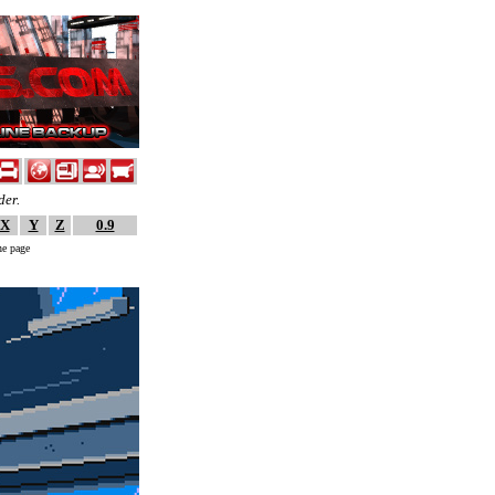
der.
X
Y
Z
0.9
ne page