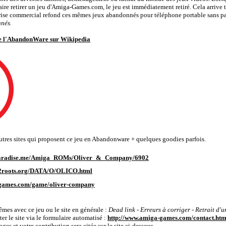
aire retirer un jeu d'Amiga-Games.com, le jeu est immédiatement retiré. Cela arrive t
rise commercial refond ces mêmes jeux abandonnés pour téléphone portable sans pa
nés.
de l'AbandonWare sur Wikipedia
'autres sites qui proposent ce jeu en Abandonware + quelques goodies parfois.
paradise.me/Amiga_ROMs/Oliver_&_Company/6902
ck2roots.org/DATA/O/OLICO.html
games.com/game/oliver-company
a-Games.com
êmes avec ce jeu ou le site en générale :
Dead link - Erreurs à corriger - Retrait d'u
ter le site via le formulaire automatisé :
http://www.amiga-games.com/contact.htm
ges et votre contribution sera citée sur le site ci-dessous.