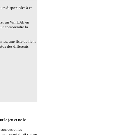
eurs disponibles à ce
urer un WinUAE en
pour comprendre la
tes, une liste de liens
tos des différents
r le jeu et ne le
sources et les
u'un ayant droit sur un