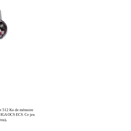
nt 512 Ko de mémoire
IGA OCS ECS. Ce jeu
.
tra)