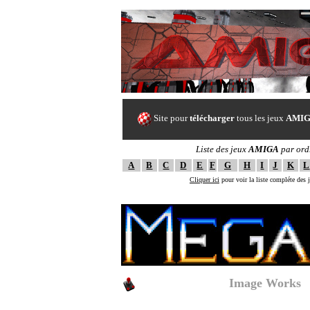
Site pour
télécharger
tous les jeux
AMI
Liste des jeux
AMIGA
par ord
A
B
C
D
E
F
G
H
I
J
K
L
Cliquer ici
pour voir la liste compléte des
--==[ The ULTI
Mega lo mania (
Image Works
)