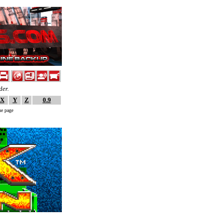
der.
X
Y
Z
0.9
ne page