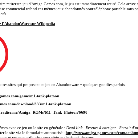
aire retirer un jeu d'Amiga-Games.com, le jeu est immédiatement retiré. Cela arrive t
rise commercial refond ces mêmes jeux abandonnés pour téléphone portable sans pa
nés.
de l'AbandonWare sur Wikipedia
'autres sites qui proposent ce jeu en Abandonware + quelques goodies parfois.
games.com/game/m1-tank-platoon
games.com/download/633/m1-tank-platoon
paradise.me/Amiga_ROMs/M1_Tank_Platoon/6690
a-Games.com
êmes avec ce jeu ou le site en générale :
Dead link - Erreurs à corriger - Retrait d'u
ter le site via le formulaire automatisé :
http://www.amiga-games.com/contact.htm
ges et votre contribution sera citée sur le site ci-dessous.