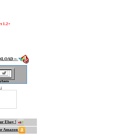
1990
t 1.2+
IGA =-
NLOAD =-
:
IGA game =-
sur Ebay !
 sur Amazon