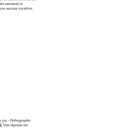
rès rarement et
yer aucune royalties.
n jeu
- Orthographe
:
l
.
Une réponse est