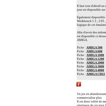
Il faut tout d'abord un
jour est disponible 
Egalement disponible su
Workbench 1.3 , 2.05 ,
logique de cet émulate
Afin d'avoir des inform
est disponible ci-desso
AMIGA.
Fiche :
AMIGA 500
Fiche :
AMIGA 600
Fiche :
AMIGA 1000
Fiche :
AMIGA 1200
Fiche :
AMIGA 2000
Fiche :
AMIGA 3000
Fiche :
AMIGA 4000
Fiche :
AMIGA CD32
Liens vers d'autr
Un jeu en abandonware e
commercialise plus.
Il est donc toléré de m
originaux de ces jeux 