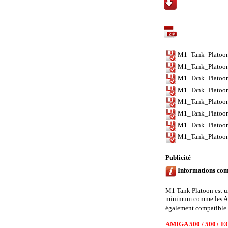
Téléchargements
Contenu de l'arch
M1_Tank_Platoon
M1_Tank_Platoon
M1_Tank_Platoon
M1_Tank_Platoon
M1_Tank_Platoon
M1_Tank_Platoon
M1_Tank_Platoon
M1_Tank_Platoon
Publicité
Informations com
M1 Tank Platoon est u
minimum comme les A
également compatible a
AMIGA 500 / 500+ EC