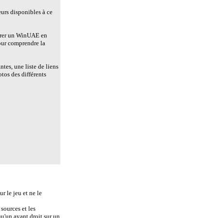
eurs disponibles à ce
urer un WinUAE en
pour comprendre la
tes, une liste de liens
tos des différents
r le jeu et ne le
sources et les
u'un ayant droit sur un