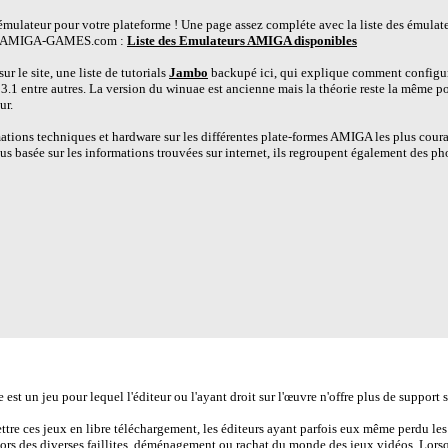
 émulateur pour votre plateforme ! Une page assez compléte avec la liste des émulat
sur AMIGA-GAMES.com :
Liste des Emulateurs AMIGA disponibles
r le site, une liste de tutorials
Jambo
backupé ici, qui explique comment config
 3.1 entre autres. La version du winuae est ancienne mais la théorie reste la même 
ur.
ations techniques et hardware sur les différentes plate-formes AMIGA les plus couran
us basée sur les informations trouvées sur internet, ils regroupent également des pho
es sites Abandonware proposant ce jeu en téléchargement :
st un jeu pour lequel l'éditeur ou l'ayant droit sur l'œuvre n'offre plus de support su
ettre ces jeux en libre téléchargement, les éditeurs ayant parfois eux même perdu les 
lors des diverses faillites, déménagement ou rachat du monde des jeux vidéos. Lorsq