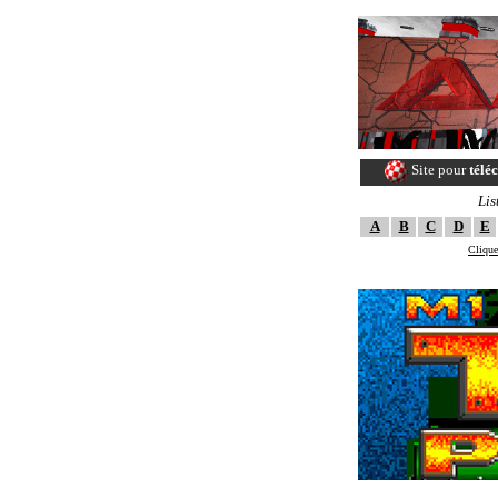
Site pour
télé
Lis
A
B
C
D
E
Clique