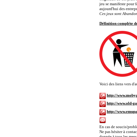
jeu se manifeste pour f
aujourd'hui des entrep
Ces jeux sont Abandon
Définition compléte 
Voici des liens vers d
http://www.moby
http://www.old-
http://www.emu
Contacter Amig
En cas de soucis/probl
Ne pas hésiter à contac
donnée à tous les messa