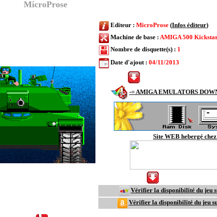
toon (
MicroProse
)
Editeur :
MicroProse
(
Infos éditeur
)
Machine de base :
AMIGA 500 Kickstar
Nombre de disquette(s) :
1
Date d'ajout :
04/11/2013
-= Cliquer
pour télécharger le jeu AM
-= AMIGA EMULATORS DOW
Site WEB hebergé chez 
-= Click
to download the AM
Vérifier la disponibilité du jeu 
Vérifier la disponibilité du jeu