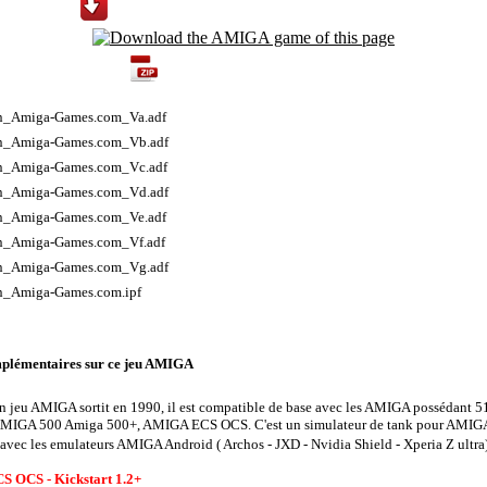
 / Downloads
ive / Archive content
_Amiga-Games.com_Va.adf
_Amiga-Games.com_Vb.adf
_Amiga-Games.com_Vc.adf
_Amiga-Games.com_Vd.adf
_Amiga-Games.com_Ve.adf
_Amiga-Games.com_Vf.adf
_Amiga-Games.com_Vg.adf
_Amiga-Games.com.ipf
plémentaires sur ce jeu AMIGA
n jeu AMIGA sortit en 1990, il est compatible de base avec les AMIGA possédant 
MIGA 500 Amiga 500+, AMIGA ECS OCS. C'est un simulateur de tank
pour AMIGA
vec les emulateurs AMIGA Android ( Archos - JXD - Nvidia Shield - Xperia Z ultra
S OCS - Kickstart 1.2+