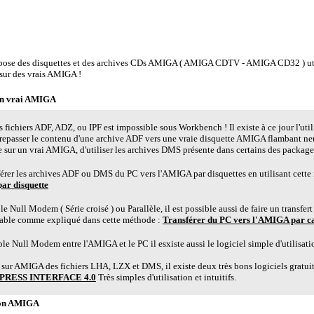
ou utiliser un vrai AMIGA ?
se des disquettes et des archives CDs AMIGA ( AMIGA CDTV - AMIGA CD32 ) util
 sur des vrais AMIGA !
un vrai AMIGA
es fichiers ADF, ADZ, ou IPF est impossible sous Workbench ! Il existe à ce jour l'util
epasser le contenu d'une archive ADF vers une vraie disquette AMIGA flambant ne
e sur un vrai AMIGA, d'utiliser les archives DMS présente dans certains des packages
nsférer les archives ADF ou DMS du PC vers l'AMIGA par disquettes en utilisant cet
ar disquette
e Null Modem ( Série croisé ) ou Parallèle, il est possible aussi de faire un transfert 
cable comme expliqué dans cette méthode :
Transférer du PC vers l'AMIGA par c
able Null Modem entre l'AMIGA et le PC il esxiste aussi le logiciel simple d'utilisat
sur AMIGA des fichiers LHA, LZX et DMS, il existe deux très bons logiciels gratui
RESS INTERFACE 4.0
Très simples d'utilisation et intuitifs.
ion AMIGA