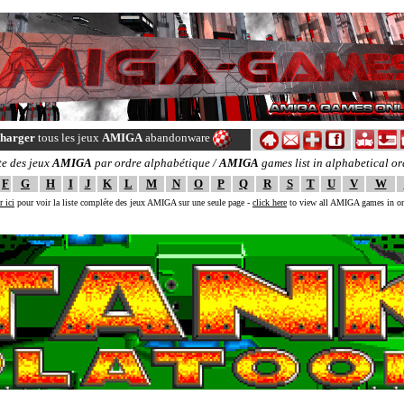
charger
tous les jeux
AMIGA
abandonware
te des jeux
AMIGA
par ordre alphabétique /
AMIGA
games list in alphabetical or
F
G
H
I
J
K
L
M
N
O
P
Q
R
S
T
U
V
W
r ici
pour voir la liste compléte des jeux AMIGA sur une seule page -
click here
to view all AMIGA games in o
--==[ The ULTIMATE AMIGA GAMES online backup ! ]==--