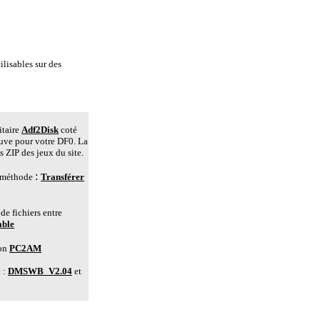
isables sur des
itaire
Adf2Disk
coté
uve pour votre DF0. La
 ZIP des jeux du site.
:
te méthode
Transférer
de fichiers entre
able
ion
PC2AM
t :
DMSWB_V2.04
et