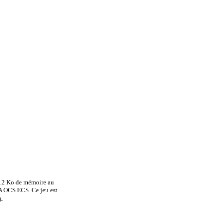
512 Ko de mémoire au
 OCS ECS. Ce jeu est
.
)