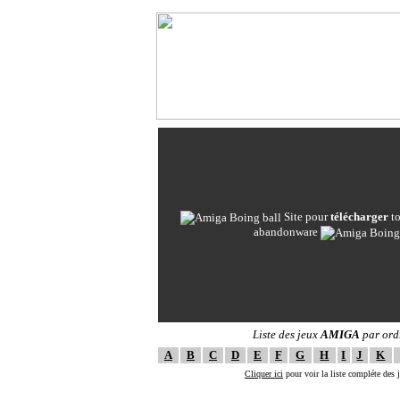
Site pour
télécharger
to
abandonware
Liste des jeux
AMIGA
par ord
A
B
C
D
E
F
G
H
I
J
K
Cliquer ici
pour voir la liste compléte des
--==[ The ULTI