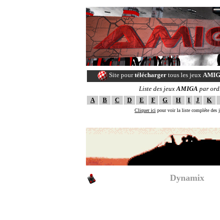
Site pour
télécharger
tous les jeux
AMI
Liste des jeux
AMIGA
par ord
A
B
C
D
E
F
G
H
I
J
K
Cliquer ici
pour voir la liste compléte des
--==[ The ULTI
A-10 Tank Killer (
Dynamix
)